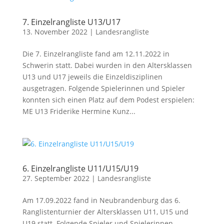
7. Einzelrangliste U13/U17
13. November 2022
|
Landesrangliste
Die 7. Einzelrangliste fand am 12.11.2022 in
Schwerin statt. Dabei wurden in den Altersklassen
U13 und U17 jeweils die Einzeldisziplinen
ausgetragen. Folgende Spielerinnen und Spieler
konnten sich einen Platz auf dem Podest erspielen:
ME U13 Friderike Hermine Kunz...
6. Einzelrangliste U11/U15/U19
27. September 2022
|
Landesrangliste
Am 17.09.2022 fand in Neubrandenburg das 6.
Ranglistenturnier der Altersklassen U11, U15 und
U19 statt. Folgende Spieler und Spielerinnen