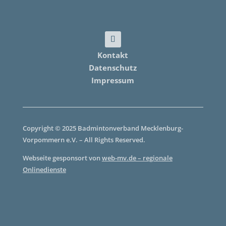
Kontakt
Datenschutz
Impressum
Copyright © 2025 Badmintonverband Mecklenburg-
Vorpommern e.V. – All Rights Reserved.
Webseite gesponsort von
web-mv.de – regionale
Onlinedienste