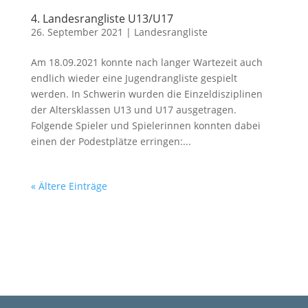
4. Landesrangliste U13/U17
26. September 2021
|
Landesrangliste
Am 18.09.2021 konnte nach langer Wartezeit auch
endlich wieder eine Jugendrangliste gespielt
werden. In Schwerin wurden die Einzeldisziplinen
der Altersklassen U13 und U17 ausgetragen.
Folgende Spieler und Spielerinnen konnten dabei
einen der Podestplätze erringen:...
« Ältere Einträge