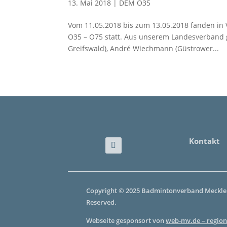
13. Mai 2018
|
DEM O35
Vom 11.05.2018 bis zum 13.05.2018 fanden in V
O35 – O75 statt. Aus unserem Landesverband gi
Greifswald), André Wiechmann (Güstrower...
Kontakt
Copyright © 2025 Badmintonverband Mecklen
Reserved.
Webseite gesponsort von
web-mv.de – region