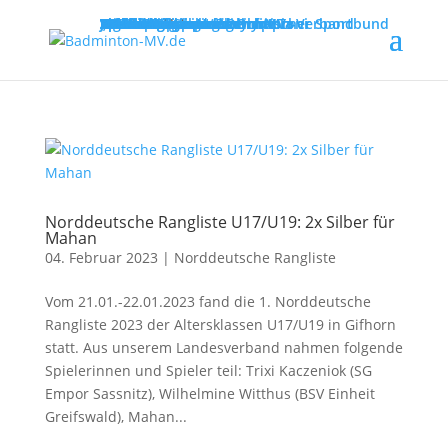
MENU
Willkommen
Verband
Verbandsführung
Ausschreibungen
Vereine
Vereinsservice
Spielbetrieb
Turniere
Landesliga
Landesklasse
Bezirksliga
Lehre & Ausbildung
Ausbildungen
Fortbildungen
Trainerinfos
Schulsport
Shuttle Time
„Mach mit – spiel dich fit!“
Jugend trainiert für Olympia
Spiel- und Sportabzeichen
Badmintonabenteuer mit Toni
Links
DBV - Deutscher Badminton-Verband
DBV - Gruppe Nord
DOSB - Deutscher Olympischer Sportbund
LSB - Landessportbund MV
MENU
Norddeutsche Rangliste U17/U19: 2x Silber für
Mahan
04. Februar 2023
|
Norddeutsche Rangliste
Vom 21.01.-22.01.2023 fand die 1. Norddeutsche
Rangliste 2023 der Altersklassen U17/U19 in Gifhorn
statt. Aus unserem Landesverband nahmen folgende
Spielerinnen und Spieler teil: Trixi Kaczeniok (SG
Empor Sassnitz), Wilhelmine Witthus (BSV Einheit
Greifswald), Mahan...