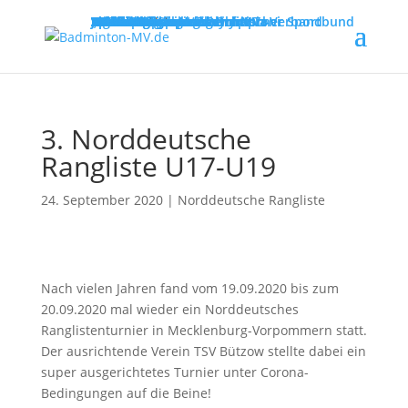
MENU
Willkommen
Verband
Verbandsführung
Ausschreibungen
Vereine
Vereinsservice
Spielbetrieb
Turniere
Landesliga
Landesklasse
Bezirksliga
Lehre & Ausbildung
Ausbildungen
Fortbildungen
Trainerinfos
Schulsport
Shuttle Time
„Mach mit – spiel dich fit!“
Jugend trainiert für Olympia
Spiel- und Sportabzeichen
Badmintonabenteuer mit Toni
Links
DBV - Deutscher Badminton-Verband
DBV - Gruppe Nord
DOSB - Deutscher Olympischer Sportbund
LSB - Landessportbund MV
MENU
3. Norddeutsche
Rangliste U17-U19
24. September 2020
|
Norddeutsche Rangliste
Nach vielen Jahren fand vom 19.09.2020 bis zum
20.09.2020 mal wieder ein Norddeutsches
Ranglistenturnier in Mecklenburg-Vorpommern statt.
Der ausrichtende Verein TSV Bützow stellte dabei ein
super ausgerichtetes Turnier unter Corona-
Bedingungen auf die Beine!