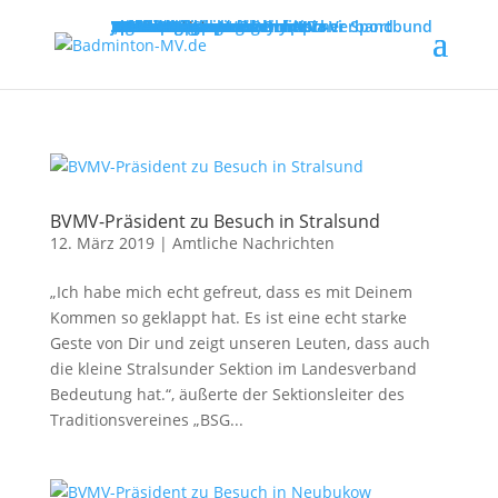
MENU
Willkommen
Verband
Verbandsführung
Ausschreibungen
Vereine
Vereinsservice
Spielbetrieb
Turniere
Landesliga
Landesklasse
Bezirksliga
Lehre & Ausbildung
Ausbildungen
Fortbildungen
Trainerinfos
Schulsport
Shuttle Time
„Mach mit – spiel dich fit!“
Jugend trainiert für Olympia
Spiel- und Sportabzeichen
Badmintonabenteuer mit Toni
Links
DBV - Deutscher Badminton-Verband
DBV - Gruppe Nord
DOSB - Deutscher Olympischer Sportbund
LSB - Landessportbund MV
MENU
BVMV-Präsident zu Besuch in Stralsund
12. März 2019
|
Amtliche Nachrichten
„Ich habe mich echt gefreut, dass es mit Deinem
Kommen so geklappt hat. Es ist eine echt starke
Geste von Dir und zeigt unseren Leuten, dass auch
die kleine Stralsunder Sektion im Landesverband
Bedeutung hat.“, äußerte der Sektionsleiter des
Traditionsvereines „BSG...