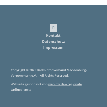
Kontakt
Datenschutz
Impressum
Copyright © 2025 Badmintonverband Mecklenburg-
Vorpommern e.V. – All Rights Reserved.
Webseite gesponsort von
web-mv.de – regionale
Onlinedienste