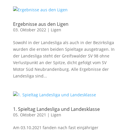
Ergebnisse aus den Ligen
03. Oktober 2022
|
Ligen
Sowohl in der Landesliga als auch in der Bezirksliga
wurden die ersten beiden Spieltage ausgetragen. In
der Landesliga steht der Greifswalder SV 98 ohne
Verlustpunkt an der Spitze, dicht gefolgt vom SV
Motor Süd Neubrandenburg. Alle Ergebnisse der
Landesliga sind...
1. Spieltag Landesliga und Landesklasse
05. Oktober 2021
|
Ligen
Am 03.10.2021 fanden nach fast einjähriger