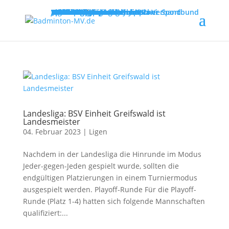
MENU
Willkommen
Verband
Verbandsführung
Ausschreibungen
Vereine
Vereinsservice
Spielbetrieb
Turniere
Landesliga
Landesklasse
Bezirksliga
Lehre & Ausbildung
Ausbildungen
Fortbildungen
Trainerinfos
Schulsport
Shuttle Time
„Mach mit – spiel dich fit!“
Jugend trainiert für Olympia
Spiel- und Sportabzeichen
Badmintonabenteuer mit Toni
Links
DBV - Deutscher Badminton-Verband
DBV - Gruppe Nord
DOSB - Deutscher Olympischer Sportbund
LSB - Landessportbund MV
MENU
Landesliga: BSV Einheit Greifswald ist
Landesmeister
04. Februar 2023
|
Ligen
Nachdem in der Landesliga die Hinrunde im Modus
Jeder-gegen-Jeden gespielt wurde, sollten die
endgültigen Platzierungen in einem Turniermodus
ausgespielt werden. Playoff-Runde Für die Playoff-
Runde (Platz 1-4) hatten sich folgende Mannschaften
qualifiziert:...