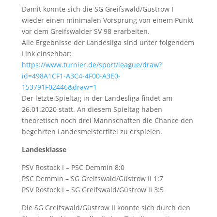
Damit konnte sich die SG Greifswald/Güstrow I
wieder einen minimalen Vorsprung von einem Punkt
vor dem Greifswalder SV 98 erarbeiten.
Alle Ergebnisse der Landesliga sind unter folgendem
Link einsehbar:
https://www.turnier.de/sport/league/draw?
id=498A1CF1-A3C4-4F00-A3E0-
153791F02446&draw=1
Der letzte Spieltag in der Landesliga findet am
26.01.2020 statt. An diesem Spieltag haben
theoretisch noch drei Mannschaften die Chance den
begehrten Landesmeistertitel zu erspielen.
Landesklasse
PSV Rostock I – PSC Demmin 8:0
PSC Demmin – SG Greifswald/Güstrow II 1:7
PSV Rostock I – SG Greifswald/Güstrow II 3:5
Die SG Greifswald/Güstrow II konnte sich durch den