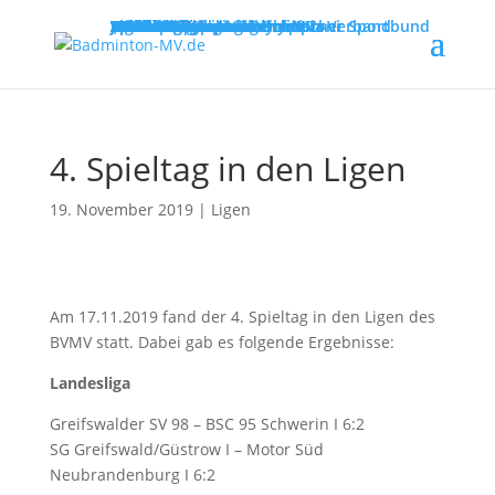
MENU
Willkommen
Verband
Verbandsführung
Ausschreibungen
Vereine
Vereinsservice
Spielbetrieb
Turniere
Landesliga
Landesklasse
Bezirksliga
Lehre & Ausbildung
Ausbildungen
Fortbildungen
Trainerinfos
Schulsport
Shuttle Time
„Mach mit – spiel dich fit!“
Jugend trainiert für Olympia
Spiel- und Sportabzeichen
Badmintonabenteuer mit Toni
Links
DBV - Deutscher Badminton-Verband
DBV - Gruppe Nord
DOSB - Deutscher Olympischer Sportbund
LSB - Landessportbund MV
MENU
4. Spieltag in den Ligen
19. November 2019
|
Ligen
Am 17.11.2019 fand der 4. Spieltag in den Ligen des
BVMV statt. Dabei gab es folgende Ergebnisse:
Landesliga
Greifswalder SV 98 – BSC 95 Schwerin I 6:2
SG Greifswald/Güstrow I – Motor Süd
Neubrandenburg I 6:2