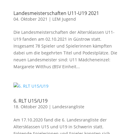
Landesmeisterschaften U11-U19 2021
04. Oktober 2021
|
LEM Jugend
Die Landesmeisterschaften der Altersklassen U11-
U19 fanden am 02.10.2021 in Güstrow statt.
Insgesamt 78 Spieler und Spielerinnen kämpften
dabei um die begehrten Titel und Podestplätze. Die
neuen Landesmeister sind: U11 Mädcheneinzel:
Margarete Witthus (BSV Einheit...
6. RLT U15/U19
18. Oktober 2020
|
Landesrangliste
Am 17.10.2020 fand die 6. Landesrangliste der
Altersklassen U15 und U19 in Schwerin statt.
Folgende Spielerinnen und Spieler konnten sich