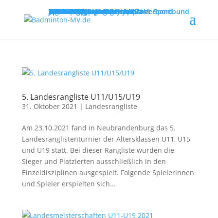
MENU
Willkommen
Verband
Verbandsführung
Ausschreibungen
Vereine
Vereinsservice
Spielbetrieb
Turniere
Landesliga
Landesklasse
Bezirksliga
Lehre & Ausbildung
Ausbildungen
Fortbildungen
Trainerinfos
Schulsport
Shuttle Time
„Mach mit – spiel dich fit!“
Jugend trainiert für Olympia
Spiel- und Sportabzeichen
Badmintonabenteuer mit Toni
Links
DBV - Deutscher Badminton-Verband
DBV - Gruppe Nord
DOSB - Deutscher Olympischer Sportbund
LSB - Landessportbund MV
MENU
5. Landesrangliste U11/U15/U19
31. Oktober 2021
|
Landesrangliste
Am 23.10.2021 fand in Neubrandenburg das 5.
Landesranglistenturnier der Altersklassen U11, U15
und U19 statt. Bei dieser Rangliste wurden die
Sieger und Platzierten ausschließlich in den
Einzeldisziplinen ausgespielt. Folgende Spielerinnen
und Spieler erspielten sich...