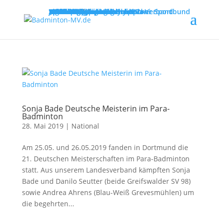
MENU
Willkommen
Verband
Verbandsführung
Ausschreibungen
Vereine
Vereinsservice
Spielbetrieb
Turniere
Landesliga
Landesklasse
Bezirksliga
Lehre & Ausbildung
Ausbildungen
Fortbildungen
Trainerinfos
Schulsport
Shuttle Time
„Mach mit – spiel dich fit!“
Jugend trainiert für Olympia
Spiel- und Sportabzeichen
Badmintonabenteuer mit Toni
Links
DBV - Deutscher Badminton-Verband
DBV - Gruppe Nord
DOSB - Deutscher Olympischer Sportbund
LSB - Landessportbund MV
MENU
Sonja Bade Deutsche Meisterin im Para-
Badminton
28. Mai 2019
|
National
Am 25.05. und 26.05.2019 fanden in Dortmund die
21. Deutschen Meisterschaften im Para-Badminton
statt. Aus unserem Landesverband kämpften Sonja
Bade und Danilo Seutter (beide Greifswalder SV 98)
sowie Andrea Ahrens (Blau-Weiß Grevesmühlen) um
die begehrten...