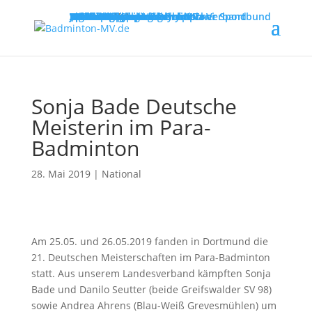
MENU
Willkommen
Verband
Verbandsführung
Ausschreibungen
Vereine
Vereinsservice
Spielbetrieb
Turniere
Landesliga
Landesklasse
Bezirksliga
Lehre & Ausbildung
Ausbildungen
Fortbildungen
Trainerinfos
Schulsport
Shuttle Time
„Mach mit – spiel dich fit!“
Jugend trainiert für Olympia
Spiel- und Sportabzeichen
Badmintonabenteuer mit Toni
Links
DBV - Deutscher Badminton-Verband
DBV - Gruppe Nord
DOSB - Deutscher Olympischer Sportbund
LSB - Landessportbund MV
MENU
Sonja Bade Deutsche
Meisterin im Para-
Badminton
28. Mai 2019
|
National
Am 25.05. und 26.05.2019 fanden in Dortmund die
21. Deutschen Meisterschaften im Para-Badminton
statt. Aus unserem Landesverband kämpften Sonja
Bade und Danilo Seutter (beide Greifswalder SV 98)
sowie Andrea Ahrens (Blau-Weiß Grevesmühlen) um