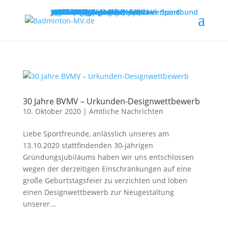
MENU
Willkommen
Verband
Verbandsführung
Ausschreibungen
Vereine
Vereinsservice
Spielbetrieb
Turniere
Landesliga
Landesklasse
Bezirksliga
Lehre & Ausbildung
Ausbildungen
Fortbildungen
Trainerinfos
Schulsport
Shuttle Time
„Mach mit – spiel dich fit!“
Jugend trainiert für Olympia
Spiel- und Sportabzeichen
Badmintonabenteuer mit Toni
Links
DBV - Deutscher Badminton-Verband
DBV - Gruppe Nord
DOSB - Deutscher Olympischer Sportbund
LSB - Landessportbund MV
MENU
30 Jahre BVMV – Urkunden-Designwettbewerb
10. Oktober 2020
|
Amtliche Nachrichten
Liebe Sportfreunde, anlässlich unseres am
13.10.2020 stattfindenden 30-jährigen
Gründungsjubiläums haben wir uns entschlossen
wegen der derzeitigen Einschränkungen auf eine
große Geburtstagsfeier zu verzichten und loben
einen Designwettbewerb zur Neugestaltung
unserer...