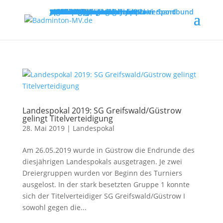
MENU
Willkommen
Verband
Verbandsführung
Ausschreibungen
Vereine
Vereinsservice
Spielbetrieb
Turniere
Landesliga
Landesklasse
Bezirksliga
Lehre & Ausbildung
Ausbildungen
Fortbildungen
Trainerinfos
Schulsport
Shuttle Time
„Mach mit – spiel dich fit!“
Jugend trainiert für Olympia
Spiel- und Sportabzeichen
Badmintonabenteuer mit Toni
Links
DBV - Deutscher Badminton-Verband
DBV - Gruppe Nord
DOSB - Deutscher Olympischer Sportbund
LSB - Landessportbund MV
MENU
Landespokal 2019: SG Greifswald/Güstrow
gelingt Titelverteidigung
28. Mai 2019
|
Landespokal
Am 26.05.2019 wurde in Güstrow die Endrunde des
diesjährigen Landespokals ausgetragen. Je zwei
Dreiergruppen wurden vor Beginn des Turniers
ausgelost. In der stark besetzten Gruppe 1 konnte
sich der Titelverteidiger SG Greifswald/Güstrow I
sowohl gegen die...