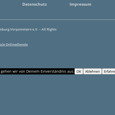
Datenschutz
Impressum
burg-Vorpommern e.V. – All Rights
ale Onlinedienste
, gehen wir von Deinem Einverständnis aus.
OK
Ablehnen
Erfahr