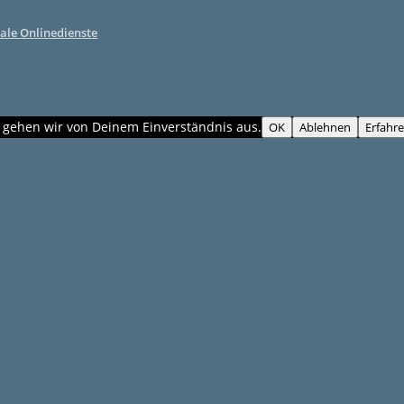
ale Onlinedienste
, gehen wir von Deinem Einverständnis aus.
OK
Ablehnen
Erfahr