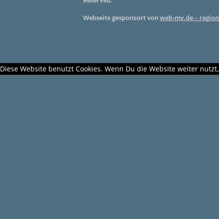
Reserved.
Webseite gesponsort von
web-mv.de – region
Diese Website benutzt Cookies. Wenn Du die Website weiter nutzt