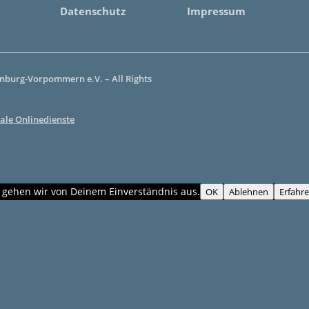
Datenschutz
Impressum
burg-Vorpommern e.V. – All Rights
ale Onlinedienste
, gehen wir von Deinem Einverständnis aus.
OK
Ablehnen
Erfahr