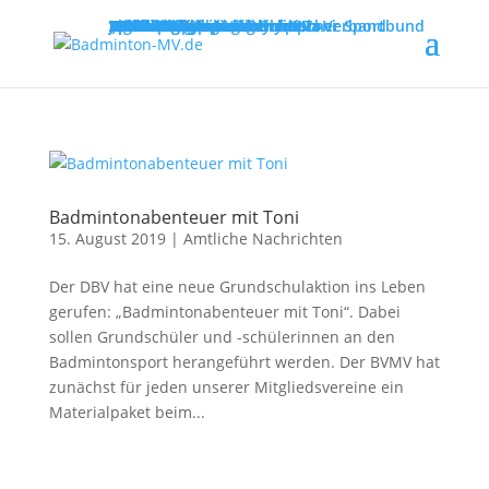
MENU
Willkommen
Verband
Verbandsführung
Ausschreibungen
Vereine
Vereinsservice
Spielbetrieb
Turniere
Landesliga
Landesklasse
Bezirksliga
Lehre & Ausbildung
Ausbildungen
Fortbildungen
Trainerinfos
Schulsport
Shuttle Time
„Mach mit – spiel dich fit!“
Jugend trainiert für Olympia
Spiel- und Sportabzeichen
Badmintonabenteuer mit Toni
Links
DBV - Deutscher Badminton-Verband
DBV - Gruppe Nord
DOSB - Deutscher Olympischer Sportbund
LSB - Landessportbund MV
MENU
Badmintonabenteuer mit Toni
15. August 2019
|
Amtliche Nachrichten
Der DBV hat eine neue Grundschulaktion ins Leben
gerufen: „Badmintonabenteuer mit Toni“. Dabei
sollen Grundschüler und -schülerinnen an den
Badmintonsport herangeführt werden. Der BVMV hat
zunächst für jeden unserer Mitgliedsvereine ein
Materialpaket beim...