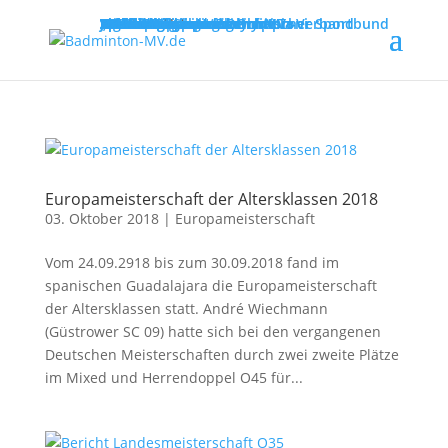
MENU
Willkommen
Verband
Verbandsführung
Ausschreibungen
Vereine
Vereinsservice
Spielbetrieb
Turniere
Landesliga
Landesklasse
Bezirksliga
Lehre & Ausbildung
Ausbildungen
Fortbildungen
Trainerinfos
Schulsport
Shuttle Time
„Mach mit – spiel dich fit!“
Jugend trainiert für Olympia
Spiel- und Sportabzeichen
Badmintonabenteuer mit Toni
Links
DBV - Deutscher Badminton-Verband
DBV - Gruppe Nord
DOSB - Deutscher Olympischer Sportbund
LSB - Landessportbund MV
MENU
Europameisterschaft der Altersklassen 2018
03. Oktober 2018
|
Europameisterschaft
Vom 24.09.2918 bis zum 30.09.2018 fand im
spanischen Guadalajara die Europameisterschaft
der Altersklassen statt. André Wiechmann
(Güstrower SC 09) hatte sich bei den vergangenen
Deutschen Meisterschaften durch zwei zweite Plätze
im Mixed und Herrendoppel O45 für...