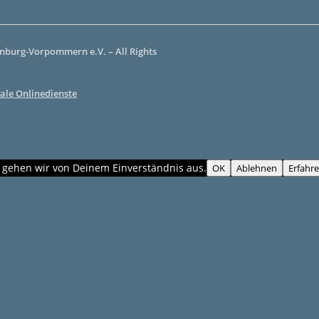
burg-Vorpommern e.V. – All Rights
ale Onlinedienste
, gehen wir von Deinem Einverständnis aus.
OK
Ablehnen
Erfahr