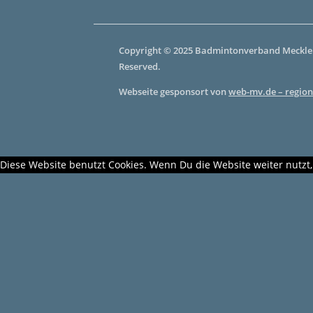
Copyright © 2025 Badmintonverband Mecklen
Reserved.
Webseite gesponsort von
web-mv.de – region
Diese Website benutzt Cookies. Wenn Du die Website weiter nutzt