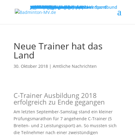
MENU
Willkommen
Verband
Verbandsführung
Ausschreibungen
Vereine
Vereinsservice
Spielbetrieb
Turniere
Landesliga
Landesklasse
Bezirksliga
Lehre & Ausbildung
Ausbildungen
Fortbildungen
Trainerinfos
Schulsport
Shuttle Time
„Mach mit – spiel dich fit!“
Jugend trainiert für Olympia
Spiel- und Sportabzeichen
Badmintonabenteuer mit Toni
Links
DBV - Deutscher Badminton-Verband
DBV - Gruppe Nord
DOSB - Deutscher Olympischer Sportbund
LSB - Landessportbund MV
MENU
Neue Trainer hat das
Land
30. Oktober 2018
|
Amtliche Nachrichten
C-Trainer Ausbildung 2018
erfolgreich zu Ende gegangen
Am letzten September-Samstag stand ein kleiner
Prüfungsmarathon für 7 angehende C-Trainer (5
Breiten- und 2 Leistungssport) an. So mussten sich
die Teilnehmer nach einer zweistündigen