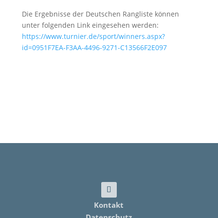
Die Ergebnisse der Deutschen Rangliste können
unter folgenden Link eingesehen werden:
https://www.turnier.de/sport/winners.aspx?
id=0951F7EA-F3AA-4496-9271-C13566F2E097
Kontakt
Datenschutz