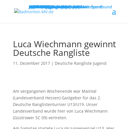
MENU
Willkommen
Verband
Verbandsführung
Ausschreibungen
Vereine
Vereinsservice
Spielbetrieb
Turniere
Landesliga
Landesklasse
Bezirksliga
Lehre & Ausbildung
Ausbildungen
Fortbildungen
Trainerinfos
Schulsport
Shuttle Time
„Mach mit – spiel dich fit!“
Jugend trainiert für Olympia
Spiel- und Sportabzeichen
Badmintonabenteuer mit Toni
Links
DBV - Deutscher Badminton-Verband
DBV - Gruppe Nord
DOSB - Deutscher Olympischer Sportbund
LSB - Landessportbund MV
MENU
Luca Wiechmann gewinnt
Deutsche Rangliste
11. Dezember 2017
|
Deutsche Rangliste Jugend
Am vergangenen Wochenende war Maintal
(Landesverband Hessen) Gastgeber für das 2.
Deutsche Ranglistenturnier U13/U19. Unser
Landesverband wurde hier von Luca Wiechmann
(Güstrower SC 09) vertreten.
Am Samstag startete Luca im Jungeneinzel U13. Hier