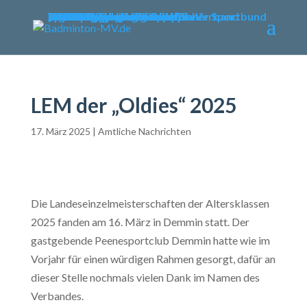
MENU
Willkommen
Verband
Verbandsführung
Ausschreibungen
Vereine
Vereinsservice
Spielbetrieb
Turniere
Landesliga
Landesklasse
Bezirksliga
Lehre & Ausbildung
Ausbildungen
Fortbildungen
Trainerinfos
Schulsport
Shuttle Time
„Mach mit – spiel dich fit!“
Jugend trainiert für Olympia
Spiel- und Sportabzeichen
Badmintonabenteuer mit Toni
Links
DBV - Deutscher Badminton-Verband
DBV - Gruppe Nord
DOSB - Deutscher Olympischer Sportbund
LSB - Landessportbund MV
MENU
LEM der „Oldies“ 2025
17. März 2025
|
Amtliche Nachrichten
Die Landeseinzelmeisterschaften der Altersklassen
2025 fanden am 16. März in Demmin statt. Der
gastgebende Peenesportclub Demmin hatte wie im
Vorjahr für einen würdigen Rahmen gesorgt, dafür an
dieser Stelle nochmals vielen Dank im Namen des
Verbandes.