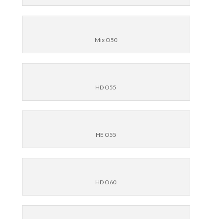
Mix O50
HD O55
HE O55
HD O60