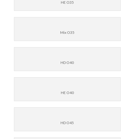
HE O35
Mix O35
HD O40
HE O40
HD O45