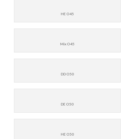
HE O45
Mix O45
DD O50
DE O50
HE O50