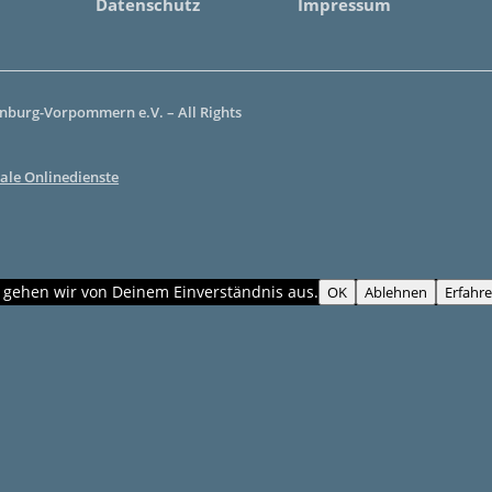
Datenschutz
Impressum
burg-Vorpommern e.V. – All Rights
ale Onlinedienste
, gehen wir von Deinem Einverständnis aus.
OK
Ablehnen
Erfahr