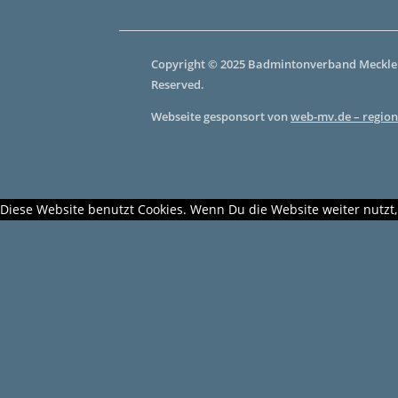
Copyright © 2025 Badmintonverband Mecklen
Reserved.
Webseite gesponsort von
web-mv.de – region
Diese Website benutzt Cookies. Wenn Du die Website weiter nutzt