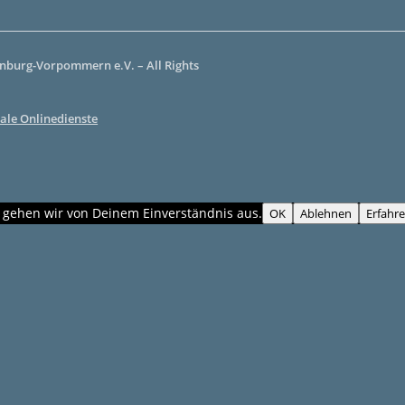
burg-Vorpommern e.V. – All Rights
ale Onlinedienste
, gehen wir von Deinem Einverständnis aus.
OK
Ablehnen
Erfahr