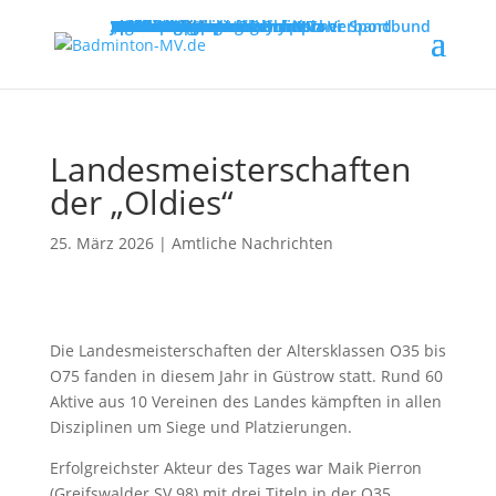
MENU
Willkommen
Verband
Verbandsführung
Ausschreibungen
Vereine
Vereinsservice
Spielbetrieb
Turniere
Landesliga
Landesklasse
Bezirksliga
Lehre & Ausbildung
Ausbildungen
Fortbildungen
Trainerinfos
Schulsport
Shuttle Time
„Mach mit – spiel dich fit!“
Jugend trainiert für Olympia
Spiel- und Sportabzeichen
Badmintonabenteuer mit Toni
Links
DBV - Deutscher Badminton-Verband
DBV - Gruppe Nord
DOSB - Deutscher Olympischer Sportbund
LSB - Landessportbund MV
MENU
Landesmeisterschaften
der „Oldies“
25. März 2026
|
Amtliche Nachrichten
Die Landesmeisterschaften der Altersklassen O35 bis
O75 fanden in diesem Jahr in Güstrow statt. Rund 60
Aktive aus 10 Vereinen des Landes kämpften in allen
Disziplinen um Siege und Platzierungen.
Erfolgreichster Akteur des Tages war Maik Pierron
(Greifswalder SV 98) mit drei Titeln in der O35,