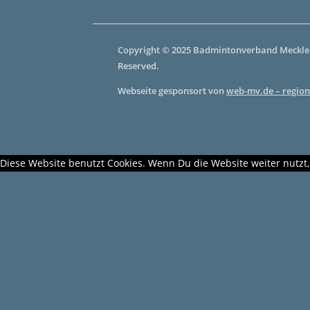
Copyright © 2025 Badmintonverband Mecklen
Reserved.
Webseite gesponsort von
web-mv.de – region
Diese Website benutzt Cookies. Wenn Du die Website weiter nutzt