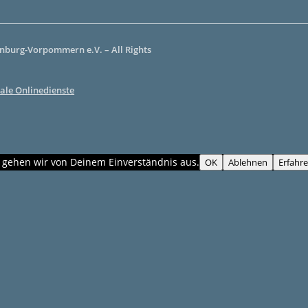
burg-Vorpommern e.V. – All Rights
ale Onlinedienste
, gehen wir von Deinem Einverständnis aus.
OK
Ablehnen
Erfahr