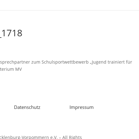
_1718
prechpartner zum Schulsportwettbewerb „Jugend trainiert für
sterium MV
Datenschutz
Impressum
klenburg-Vorpommern e.V. – All Rights