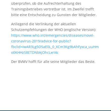
überprüfen, ob die Aufrechterhaltung des
Trainingsbetriebes vertretbar ist. Im Zweifel trefft
bitte eine Entscheidung zu Gunsten der Mitglieder.
Anliegend die Verlinkung der aktuellen
Schutzempfehlungen der WHO (englische Version):
https://www.who.int/emergencies/diseases/novel-
coronavirus-2019/advice-for-public?
fbclid=IwAR3Lg5O5aE0L_0_XCm3Kg9bAhFyxca_uuHm
o0KHHzS8ETDNbkjOhcLxrI4c
Der BVMV hofft für alle seine Mitglieder das Beste.