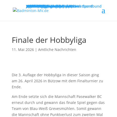
MENU
Willkommen
Verband
Verbandsführung
Ausschreibungen
Vereine
Vereinsservice
Spielbetrieb
Turniere
Landesliga
Landesklasse
Bezirksliga
Lehre & Ausbildung
Ausbildungen
Fortbildungen
Trainerinfos
Schulsport
Shuttle Time
„Mach mit – spiel dich fit!“
Jugend trainiert für Olympia
Spiel- und Sportabzeichen
Badmintonabenteuer mit Toni
Links
DBV - Deutscher Badminton-Verband
DBV - Gruppe Nord
DOSB - Deutscher Olympischer Sportbund
LSB - Landessportbund MV
MENU
Finale der Hobbyliga
11. Mai 2026
|
Amtliche Nachrichten
Die 3. Auflage der Hobbyliga in dieser Saison ging
am 26. April 2026 in Bützow mit dem Finalturnier zu
Ende.
Am Ende setzte sich die Mannschaft Pasewalker BC
erneut durch und gewann das finale Spiel gegen das
Team von Blau-Weiß Grevesmühlen. Somit gewann
die Mannschaft ohne Punktverlust zum zweiten Mal