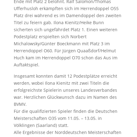
Ende mit Platz 2 belohnt. Ralf Salomon/Thomas
Ufferhusloh erkämpften sich im Herrendoppel O55
Platz drei während es im Damendoppel den zweiten
Titel zu feiern gab. Ilona Kienitz/Heike Bunn
sicherten sich ungefährdet Platz 1. Einen weiteren
Podestplatz erspielten sich Norbert
Michalowsky/Günter Boeckmann mit Platz 3 im
Herrendoppel O60. Für Jürgen Quaaßdorf/Helmut
Huch kam im Herrendoppel O70 schon das Aus im
Auftaktspiel.
Insgesamt konnten damit 12 Podestplätze erreicht
werden, wobei Ilona Kienitz mit zwei Titeln die
erfolgreichste Spielerin unseres Landesverbandes
war. Herzlichen Glückwunsch dazu im Namen des
BVMV.
Für die qualifizierten Spieler finden die Deutschen
Meisterschaften O35 vom 11.05. – 13.05. in
Völklingen (Saarland) statt.
Alle Ergebnisse der Norddeutschen Meisterschaften