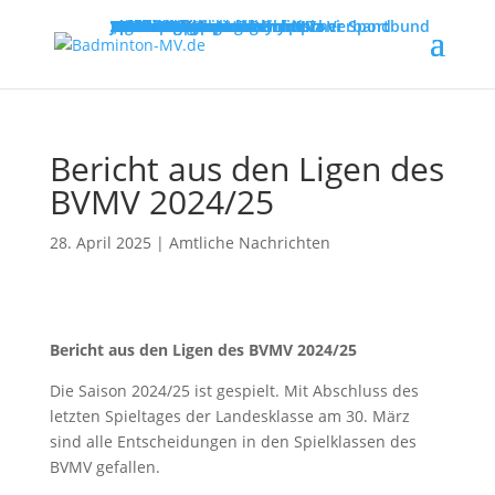
MENU
Willkommen
Verband
Verbandsführung
Ausschreibungen
Vereine
Vereinsservice
Spielbetrieb
Turniere
Landesliga
Landesklasse
Bezirksliga
Lehre & Ausbildung
Ausbildungen
Fortbildungen
Trainerinfos
Schulsport
Shuttle Time
„Mach mit – spiel dich fit!“
Jugend trainiert für Olympia
Spiel- und Sportabzeichen
Badmintonabenteuer mit Toni
Links
DBV - Deutscher Badminton-Verband
DBV - Gruppe Nord
DOSB - Deutscher Olympischer Sportbund
LSB - Landessportbund MV
MENU
Bericht aus den Ligen des
BVMV 2024/25
28. April 2025
|
Amtliche Nachrichten
Bericht aus den Ligen des BVMV 2024/25
Die Saison 2024/25 ist gespielt. Mit Abschluss des
letzten Spieltages der Landesklasse am 30. März
sind alle Entscheidungen in den Spielklassen des
BVMV gefallen.