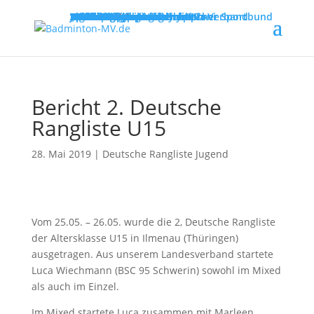
MENU
Willkommen
Verband
Verbandsführung
Ausschreibungen
Vereine
Vereinsservice
Spielbetrieb
Turniere
Landesliga
Landesklasse
Bezirksliga
Lehre & Ausbildung
Ausbildungen
Fortbildungen
Trainerinfos
Schulsport
Shuttle Time
„Mach mit – spiel dich fit!“
Jugend trainiert für Olympia
Spiel- und Sportabzeichen
Badmintonabenteuer mit Toni
Links
DBV - Deutscher Badminton-Verband
DBV - Gruppe Nord
DOSB - Deutscher Olympischer Sportbund
LSB - Landessportbund MV
MENU
Bericht 2. Deutsche
Rangliste U15
28. Mai 2019
|
Deutsche Rangliste Jugend
Vom 25.05. – 26.05. wurde die 2, Deutsche Rangliste
der Altersklasse U15 in Ilmenau (Thüringen)
ausgetragen. Aus unserem Landesverband startete
Luca Wiechmann (BSC 95 Schwerin) sowohl im Mixed
als auch im Einzel.
Im Mixed startete Luca zusammen mit Marleen