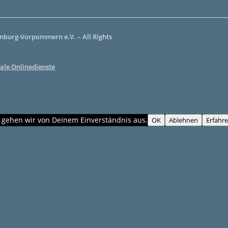
burg-Vorpommern e.V. – All Rights
ale Onlinedienste
, gehen wir von Deinem Einverständnis aus.
OK
Ablehnen
Erfahr