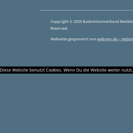
Copyright © 2025 Badmintonverband Mecklen
Reserved.
Webseite gesponsort von
web-mv.de – region
Diese Website benutzt Cookies. Wenn Du die Website weiter nutzt