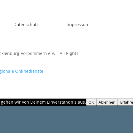
Datenschutz
Impressum
klenburg-Vorpommern e.V. – All Rights
gionale Onlinedienste
, gehen wir von Deinem Einverständnis aus.
OK
Ablehnen
Erfahr