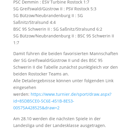
PSC Demmin : ESV Turbine Rostock 1:7
SG Greifswald/Güstrow II : PSV Rostock 5:3
SG Bützow/Neubrandenburg II : SG
Saßnitz/Stralsund 4:4
BSC 95 Schwerin II : SG Saßnitz/Stralsund 6:2
SG Bützow/Neubrandenburg II : BSC 95 Schwerin II
1:7
Damit führen die beiden favorisierten Mannschaften
der SG Greifswald/Güstrow II und des BSC 95
Schwerin II die Tabelle zunächst punktgleich vor den
beiden Rostocker Teams an.
Alle Detailergebnisse können unter folgenden Link
eingesehen
werden:
https://www.turnier.de/sport/draw.aspx?
id=85DB5CE0-5C6E-451B-8E53-
00575A428525&draw=2
Am 28.10 werden die nächsten Spiele in der
Landesliga und der Landesklasse ausgetragen.