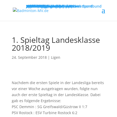
MENU
Willkommen
Verband
Verbandsführung
Ausschreibungen
Vereine
Vereinsservice
Spielbetrieb
Turniere
Landesliga
Landesklasse
Bezirksliga
Lehre & Ausbildung
Ausbildungen
Fortbildungen
Trainerinfos
Schulsport
Shuttle Time
„Mach mit – spiel dich fit!“
Jugend trainiert für Olympia
Spiel- und Sportabzeichen
Badmintonabenteuer mit Toni
Links
DBV - Deutscher Badminton-Verband
DBV - Gruppe Nord
DOSB - Deutscher Olympischer Sportbund
LSB - Landessportbund MV
MENU
1. Spieltag Landesklasse
2018/2019
24. September 2018
|
Ligen
Nachdem die ersten Spiele in der Landesliga bereits
vor einer Woche ausgetragen wurden, folgte nun
auch der erste Spieltag in der Landesklasse. Dabei
gab es folgende Ergebnisse:
PSC Demmin : SG Greifswald/Güstrow II 1:7
PSV Rostock : ESV Turbine Rostock 6:2