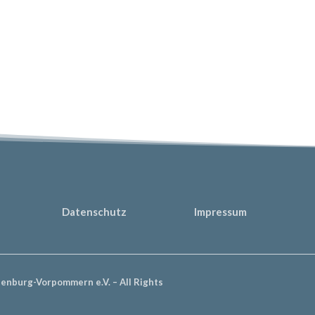
eibung entnehmen könnt, bietet sich an insgesamt vier Tagen die Ge
Datenschutz
Impressum
nburg-Vorpommern e.V. – All Rights