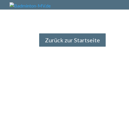
Zurück zur Startseite
Vom 21.01.-22.01.2023 fand die 1. Nordde
folgende Spielerinnen und Spieler teil: Tri